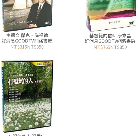
主禱文 傑克•海福德
基督徒的信仰 康來昌
好消息GOODTV網路書房
好消息GOODTV網路書房
NT$315
NT$350
NT$765
NT$850