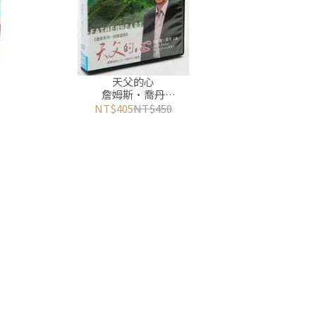
天父的心
詹姆斯•喬丹
好消息GOODTV網路書房
NT$405
NT$450