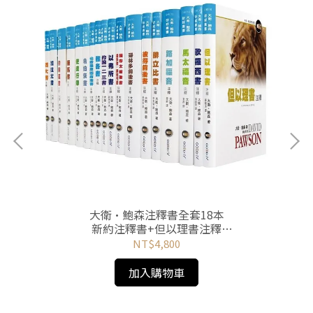
大衛•鮑森注釋書全套18本
新約注釋書+但以理書注釋
奉獻天使請填寫編號
NT$4,800
本專案超過超商(5公斤)上限
無法超商取貨
加入購物車