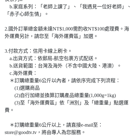
b.家庭系列：「老師上課了」、「我遇見一位好老師」、
「赤子心師生情」。
2.國外訂單總金額未達NT$1,000需酌收NT$100處理費。海
外運費另計，請您至「海外運費區」加選。
3.付款方式：信用卡線上刷卡。
a.出貨方式：依郵局-航空包裹方式配送。
b.送貨範圍：台灣及海外（不含中國大陸、港澳）。
c.海外運費：
＊訂購總重量6公斤以內者，請依序完成下列流程：
(1)選購商品
(2)自行加總並換算訂購產品總重量(1,000g=1kg)
(3)至「海外運費區」依「洲別」及「總重量」點選運
費。
＊訂購總重量6公斤以上，請直接e-mail至：
store@goodtv.tv，將由專人為您服務。