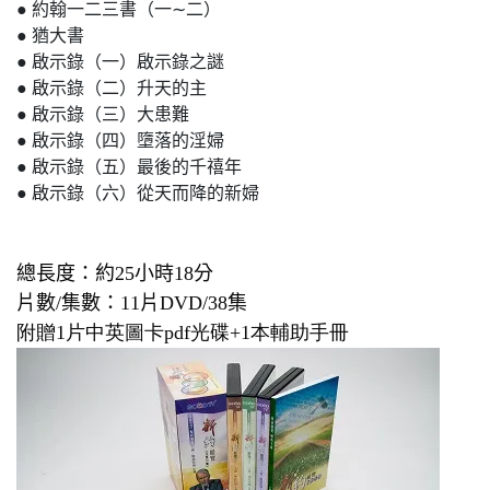
● 約翰一二三書（一∼二）
● 猶大書
● 啟示錄（一）啟示錄之謎
● 啟示錄（二）升天的主
● 啟示錄（三）大患難
● 啟示錄（四）墮落的淫婦
● 啟示錄（五）最後的千禧年
● 啟示錄（六）從天而降的新婦
總長度
：
約
25
小時
18
分
片數
/
集數：
11
片
DVD/38
集
附贈
1片中英圖卡pdf光碟+1本輔助手冊