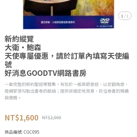
1
/
1
新約縱覽
大衛•鮑森
天使專屬優惠，請於訂單內填寫天使編
號
好消息GOODTV網路書房
一套完整的新約聖經導覽集。有別於一般章節查經，以宏觀角度，
提綱挈領勾勒出書卷的脈絡；提供詳細史地背景，抓住卷書的精義
與梗概。
NT$1,600
NT$2,000
商品編號:
CGC095