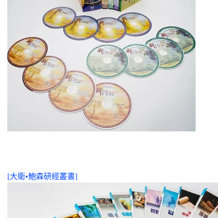
[大衛•鮑森研經叢書]