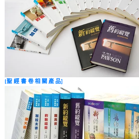
[
聖 經 書 卷
相
關
產
品
]