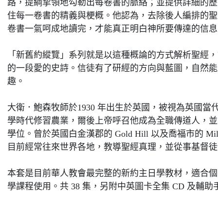
路，提綱挈領地勾勒出每卷書的脈絡；並提供詳細的歷
住每一卷書的精義與梗概。他認為，去除後人編排的聖
卷書一氣呵成地讀完，才能真正明白神所要傳達的信息
「新舊約縱覽」系列就是以這種概論的方式解析聖經，
的一段愛的史詩。信徒有了研經的方向與藍圖，自然能
趣。
大衛．鮑森牧師於1930 年出生於英國，被視為英國
學時代修習農業，爾後上帝呼召他成為全職傳道人，並
學位。曾於英國白金漢郡的 Gold Hill 以及喬福市的 Millm
目前經常往來世界各地，教導聖經真理，並從事基督徒
本套是目前華人教會最完整的新約主日學教材，適合個
學課程使用。共 38 集，另附中英圖卡全集 CD 及輔助