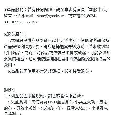
5.產品服務：若有任何問題，請至本書房首頁「客服中心」
留言，也可email：store@goodtv.tv，或來電(02)8024-
3911#7238、7204。
6.退貨原則：
a.本網站提供商品到貨日起七天猶豫期，欲退貨者請保持
產品完整(請勿拆封)，請您選擇適當寄送方式，若未收到您
寄回商品，或寄回時商品或包裝已損傷或缺漏，可能影響您
退貨的權益，也可能依照損毀程度扣除為回復原狀所必要的
費用。
b.商品若因使用不當造成毀損，恕不接受退貨。
[國外]
1.下列產品因版權規範，銷售範圍僅限台灣。
a.兒童系列：天使寶寶DVD童書系列(小兵立大功、感恩
的心、勇敢小英雄、忠心的小羊)、風雲人物志、小毛蟲成
長系列II。