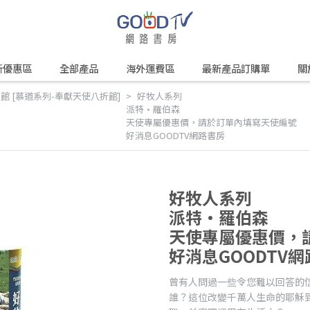
新優惠區
全部產品
海外運費區
最新產品訂購單
關
館 [慕道系列-奉獻天使八折館]
好牧人系列
派特•羅伯森
天使專屬優惠價，請於訂單內填寫天使編號
好消息GOODTV網路書房
好牧人系列
派特•羅伯森
天使專屬優惠價，
好消息GOODTV
曾有人問過一些令您難以回答的
誰？這位改變千萬人生命的耶穌