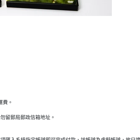
0運費。
請勿留郵局郵政信箱地址。
款項匯入系統指定帳號即可完成付款，該帳號為虛擬帳號，故只