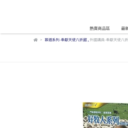
熱賣商品區
最
慕道系列-奉獻天使八折館
,
外國講員-奉獻天使八折