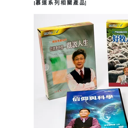
慕
道
系
列
相
關
產
品
[
]