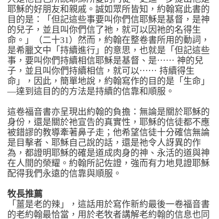
耶穌的好朋友和親戚。誠如眾所皆知，約翰寫此書的
目的是：「但記這些事要叫你們信耶穌是基督，是神
的兒子，並且叫你們信了祂，就可以因祂的名得生
命。」（二十31）然而，約翰在整卷書所用的動詞，
是希臘文中「持續進行」的意思，也就是「但記這些
事，要叫你們持續相信耶穌是基督、是⋯⋯ 神的兒
子，並且叫你們持續相信，就可以⋯⋯ 持續得生
命」，因此，簡單地說，約翰寫作的目的是「生命」
—達到這目的的方法是持續的信靠和順服。
這卷福音書亦呈現出約翰的負擔：無論是關於耶穌的
身份，還是關於祂宣告的真實性，耶穌的信徒都不應
被錯謬的教導牽著鼻子走；他希望信徒十分確信無論
是目擊者、耶穌自己說的話，還是祂令人訝異的作
為，都證明耶穌的確是道成肉身的神、永活的道與神
在人間的榮耀。約翰所記佐證，強而有力地見證耶穌
配得我們
永遠的信靠與順服。
牧長推薦
「薑是老的辣」，這話用於寫作新約最後一卷福音書
的老約翰最恰當，用於老牧者講解老約翰的信息也同