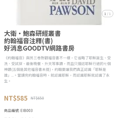
1
/
1
大衛•鮑森研經叢書
約翰福音注釋(書)
好消息GOODTV網路書房
《約翰福音》與另三卷對觀福音書不一樣，它省略了耶穌誕生、受
洗、受試探、最後晚餐、升天等事蹟，而且只描述耶穌行過的七個
神蹟(五個是其他福音書未提)，約翰要讓我們真正認識「耶穌是
誰」...。當讀完約翰福音時，就認識耶穌，而認識耶穌就認識了永
生。
NT$585
NT$650
商品編號:
EIB003