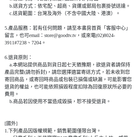
b.送貨方式：依宅配、超商、貨運或郵局包裹掛號送達。
c.送貨範圍：台灣及海外（不含中國大陸、港澳）。
5.產品服務：若有任何問題，請至本書房首頁「客服中心」
留言，也可email：store@goodtv.tv，或來電(02)8024-
3911#7238、7204。
6.退貨原則：
a.本網站提供商品到貨日起七天猶豫期，欲退貨者請保持
產品完整(請勿拆封)，請您選擇適當寄送方式，若未收到您
寄回商品，或寄回時商品或包裝已損傷或缺漏，可能影響您
退貨的權益，也可能依照損毀程度扣除為回復原狀所必要的
費用。
b.商品若因使用不當造成毀損，恕不接受退貨。
[國外]
1.下列產品因版權規範，銷售範圍僅限台灣。