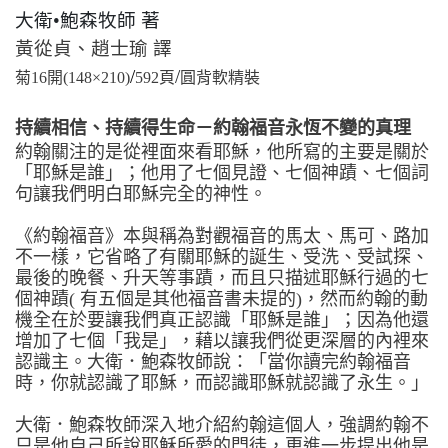
大衛•鮑森牧師 著
黃從貞、趙士瑜 譯
/
/
菊16開(148×210)
592
頁
圓背
軟精裝
持續相信、持續得生命－約翰福音永恆不變的真理
約翰關注的是從裡面來看耶穌，他所寫的主要是關於
「耶穌是誰」；他用了七個見證、七個神蹟、七個詞
句讓
我們明白耶穌完全的神性。
《約翰福音》本與稱為對觀福音的馬太、馬可、路加
不一樣，它省略了有關耶穌的誕生、受洗、受試探、
最後
的晚餐、升天等事蹟，而且只描述耶穌行過的七
個神蹟
( 有五個是其他福音書未提的)，然而約翰的動
機全在於要讓我們真正認識「耶穌是誰」；因為他還
增加了七個「我是」，藉以讓我們從更深層的內裡來
認識主。大衛．鮑森牧師說：「當你讀完約翰福音
時，你就認識了耶穌，而認識耶穌就認識了永生。」
大衛．鮑森牧師深入地介紹約翰這個人，強調約翰不
只是他自己所說耶穌所愛的門徒，更進一步提出他是