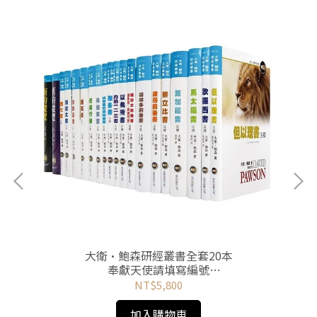
大衛•鮑森研經叢書全套20本
奉獻天使請填寫編號
本專案超過超商(5公斤)上限
NT$5,800
無法超商取貨
加入購物車