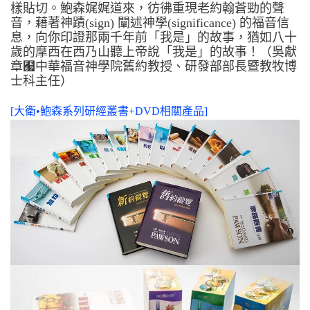
樣貼切。鮑森娓娓道來，彷彿重現老約翰蒼勁的聲
音，藉著神蹟(sign) 闡述神學(significance) 的福音信
息，向你印證那兩千年前「我是」的故事，猶如八十
歲的摩西在西乃山聽上帝說「我是」的故事！（吳獻
章﹧中華福音神學院舊約教授、研發部部長暨教牧博
士科主任）
[大衛•鮑森系列研經叢書+DVD相關產品]