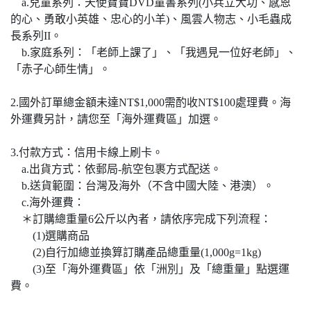
a.兒童系列：天使寶寶DVD童書系列(小兵立大功、感恩
的心、勇敢小英雄、忠心的小羊)、風雲人物志、小毛蟲成
長系列II。
b.家庭系列：「老師上課了」、「我遇見一位好老師」、
「赤子心師生情」。
2.國外訂單總金額未達NT$1,000需酌收NT$100處理費。海
外運費另計，請您至「海外運費區」加選。
3.付款方式：信用卡線上刷卡。
a.出貨方式：依郵局-航空包裹方式配送。
b.送貨範圍：台灣及海外（不含中國大陸、港澳）。
c.海外運費：
＊訂購總重量6公斤以內者，請依序完成下列流程：
(1)選購商品
(2)自行加總並換算訂購產品總重量(1,000g=1kg)
(3)至「海外運費區」依「洲別」及「總重量」點選運
費。